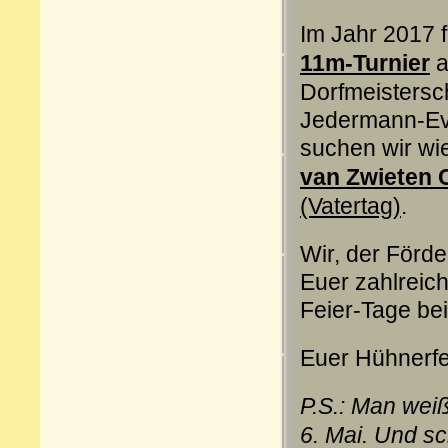
Im Jahr 2017 
11m-Turnier
Dorfmeistersc
Jedermann-Eve
suchen wir wi
van Zwieten 
(Vatertag)
.
Wir, der Förde
Euer zahlreich
Feier-Tage be
Euer Hühnerf
P.S.: Man weiß
6. Mai. Und s