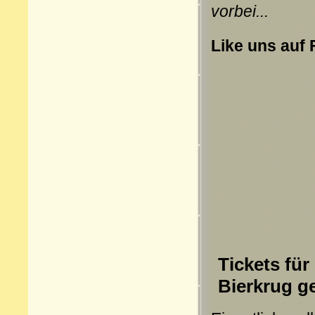
vorbei...
Like uns auf
Tickets für
Bierkrug g