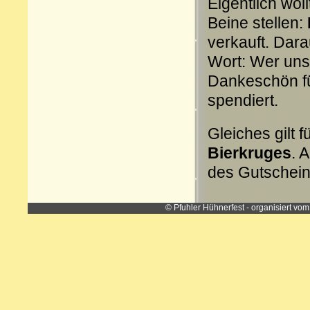
Eigentlich wol
Beine stellen:
verkauft. Dara
Wort: Wer uns 
Dankeschön fü
spendiert.
Gleiches gilt f
Bierkruges
. 
des Gutschein
© Pfuhler Hühnerfest - organisiert vom